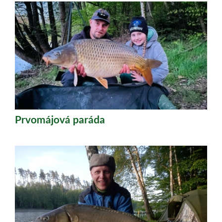
Prvomájová paráda