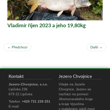
Vladimír říjen 2023 a jeho 19,80kg
← Předchozí
Další →
Kontakt
Jezero Chvojnice
Jezero-Chvojnice, s.r.o.
Vítejte na Jezeře
Lipůvka 236
Chvojnice, Jezero se
679 22 Lipůvka
nachází na pomezí
Jihomoravského kraje
Telefon:
+420 731 239 251
a kraje Vysočina
E-mail:
v malebném údolí mezi