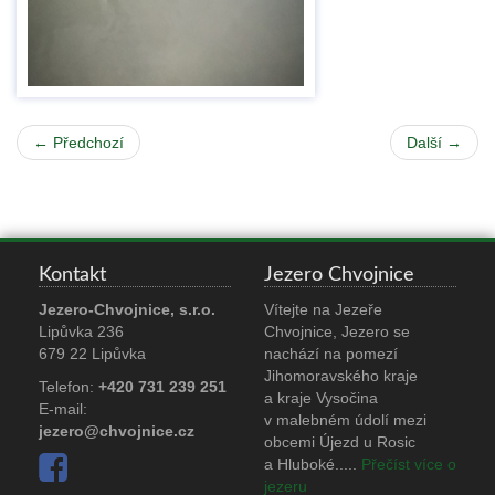
← Předchozí
Další →
Kontakt
Jezero Chvojnice
Jezero-Chvojnice, s.r.o.
Vítejte na Jezeře
Lipůvka 236
Chvojnice, Jezero se
679 22 Lipůvka
nachází na pomezí
Jihomoravského kraje
Telefon:
+420 731 239 251
a kraje Vysočina
E-mail:
v malebném údolí mezi
jezero@chvojnice.cz
obcemi Újezd u Rosic
a Hluboké.
....
Přečíst více o
jezeru