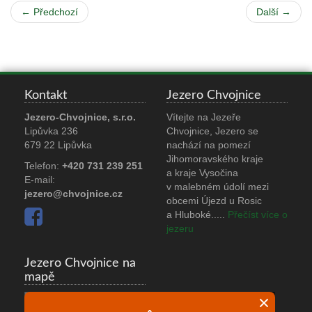
← Předchozí
Další →
Kontakt
Jezero Chvojnice
Jezero-Chvojnice, s.r.o.
Vítejte na Jezeře
Lipůvka 236
Chvojnice, Jezero se
679 22 Lipůvka
nachází na pomezí
Jihomoravského kraje
Telefon:
+420 731 239 251
a kraje Vysočina
E-mail:
v malebném údolí mezi
jezero@chvojnice.cz
obcemi Újezd u Rosic
a Hluboké.
....
Přečíst více o
jezeru
Jezero Chvojnice na
mapě