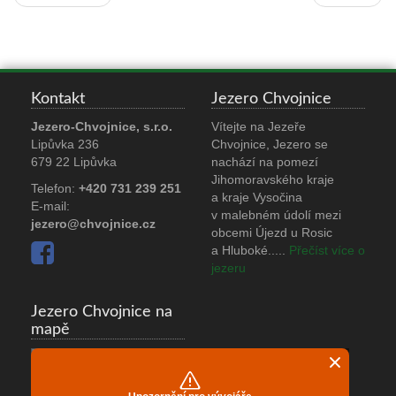
Kontakt
Jezero Chvojnice
Jezero-Chvojnice, s.r.o.
Vítejte na Jezeře
Lipůvka 236
Chvojnice, Jezero se
679 22 Lipůvka
nachází na pomezí
Jihomoravského kraje
Telefon:
+420 731 239 251
a kraje Vysočina
E-mail:
v malebném údolí mezi
jezero@chvojnice.cz
obcemi Újezd u Rosic
a Hluboké.
....
Přečíst více o
jezeru
Jezero Chvojnice na
mapě