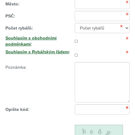
*
Město:
*
PSČ:
*
Počet rybářů:
*
Souhlasím s obchodními
podmínkami
:
*
Souhlasím s Rybářským řádem
:
Poznámka:
*
*
Opište kód: