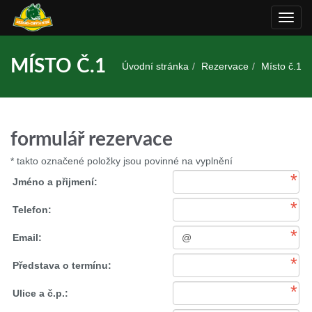
Rozba
navig
MÍSTO Č.1
Úvodní stránka
Rezervace
Místo č.1
formulář rezervace
* takto označené položky jsou povinné na vyplnění
*
Jméno a přijmení:
*
Telefon:
*
Email:
*
Představa o termínu:
*
Ulice a č.p.: