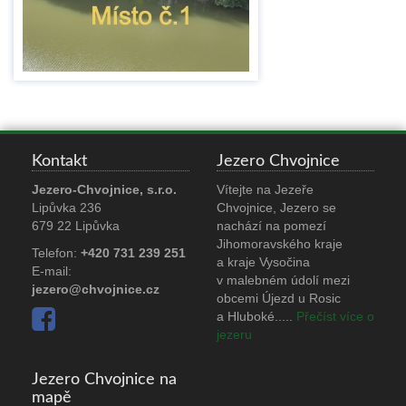
Kontakt
Jezero Chvojnice
Jezero-Chvojnice, s.r.o.
Vítejte na Jezeře
Lipůvka 236
Chvojnice, Jezero se
679 22 Lipůvka
nachází na pomezí
Jihomoravského kraje
Telefon:
+420 731 239 251
a kraje Vysočina
E-mail:
v malebném údolí mezi
jezero@chvojnice.cz
obcemi Újezd u Rosic
a Hluboké.
....
Přečíst více o
jezeru
Jezero Chvojnice na
mapě