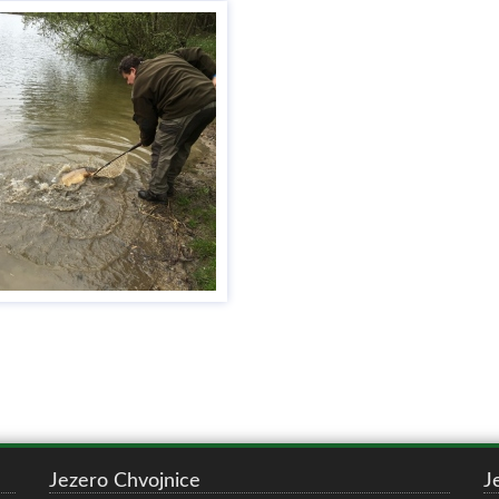
Jezero Chvojnice
J