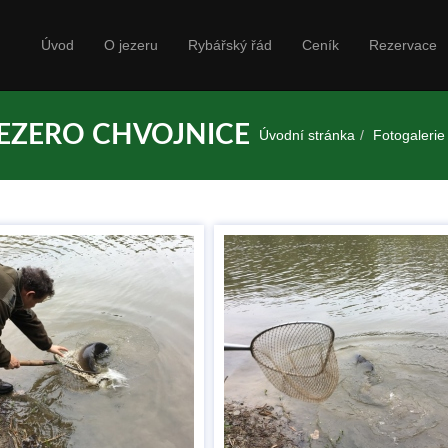
Úvod
O jezeru
Rybářský řád
Ceník
Rezervace
JEZERO CHVOJNICE
Úvodní stránka
Fotogalerie